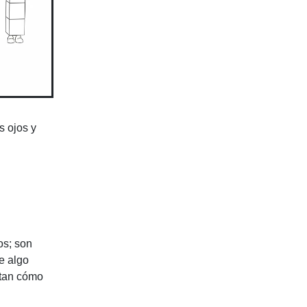
s ojos y
os; son
e algo
ntan cómo