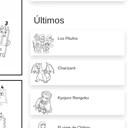
Últimos
Los Pitufos
Charizard
Kyojuro Rengoku
El viaje de Chihiro