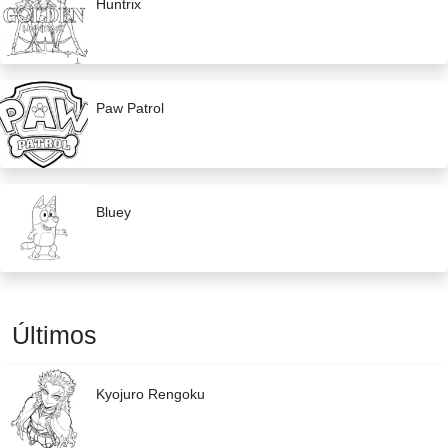
Huntrix
Paw Patrol
Bluey
Últimos
Kyojuro Rengoku