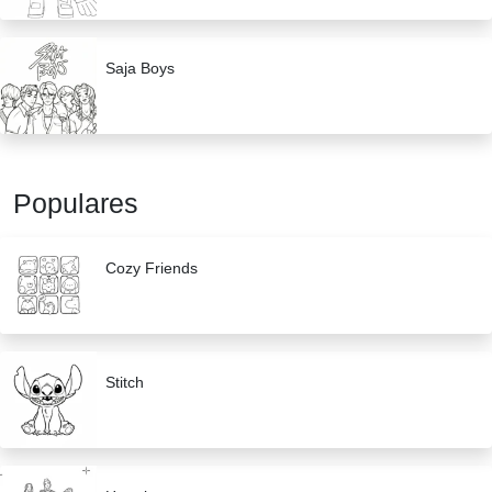
Saja Boys
Populares
Cozy Friends
Stitch