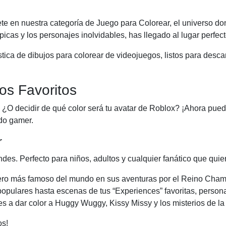
te en nuestra categoría de Juego para Colorear, el universo don
icas y los personajes inolvidables, has llegado al lugar perfect
ica de dibujos para colorear de videojuegos, listos para descarg
os Favoritos
io? ¿O decidir de qué color será tu avatar de Roblox? ¡Ahora pu
do gamer.
r
ndes. Perfecto para niños, adultos y cualquier fanático que quiera
ro más famoso del mundo en sus aventuras por el Reino Cham
opulares hasta escenas de tus “Experiences” favoritas, persona
s a dar color a Huggy Wuggy, Kissy Missy y los misterios de la
os!