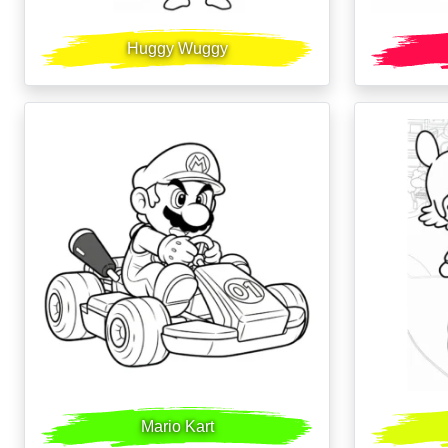
Huggy Wuggy
Mario Kart