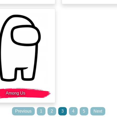
Among Us
Previous
1
2
3
4
5
Next