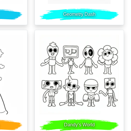
Geometry Dash
Dandy’s World