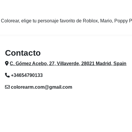
olorear, elige tu personaje favorito de Roblox, Mario, Poppy P
Contacto
C. Gómez Acebo, 27, Villaverde, 28021 Madrid, Spain
+34654790133
colorearm.com@gmail.com