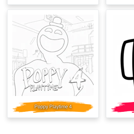
Poppy Playtime 4
Posts