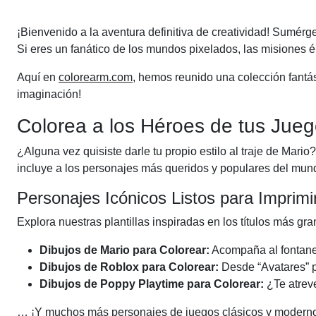
pagination
¡Bienvenido a la aventura definitiva de creatividad! Sumérge
Si eres un fanático de los mundos pixelados, las misiones ép
Aquí en
colorearm.com
, hemos reunido una colección fantást
imaginación!
Colorea a los Héroes de tus Jueg
¿Alguna vez quisiste darle tu propio estilo al traje de Mar
incluye a los personajes más queridos y populares del mun
Personajes Icónicos Listos para Imprimi
Explora nuestras plantillas inspiradas en los títulos más gra
Dibujos de Mario para Colorear:
Acompaña al fontane
Dibujos de Roblox para Colorear:
Desde “Avatares” p
Dibujos de Poppy Playtime para Colorear:
¿Te atreve
… ¡Y muchos más personajes de juegos clásicos y modern