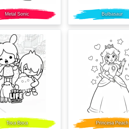
Metal Sonic
Bulbasaur
Toca Boca
Princesa Peach