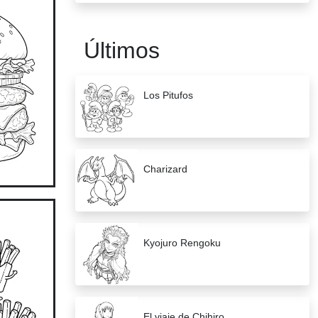
Últimos
Los Pitufos
Charizard
Kyojuro Rengoku
El viaje de Chihiro