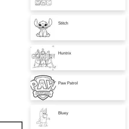
Stitch
Huntrix
Paw Patrol
Bluey