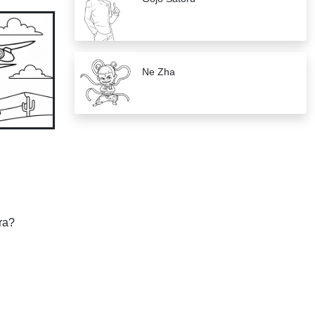
Ne Zha
ra?