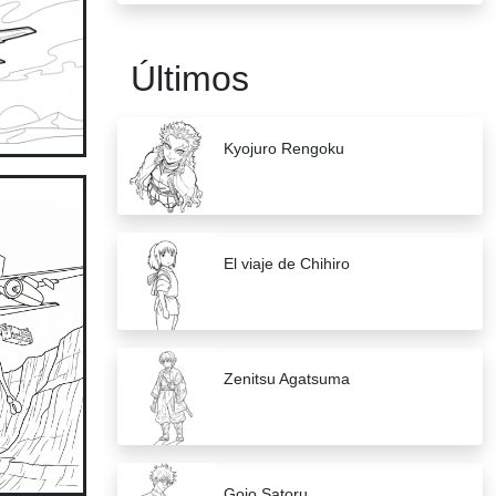
Últimos
Kyojuro Rengoku
El viaje de Chihiro
Zenitsu Agatsuma
Gojo Satoru