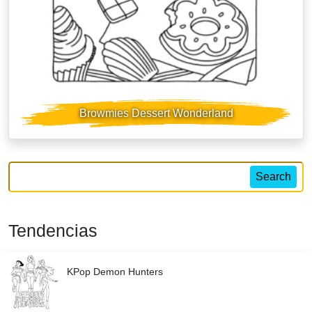
Browmies Dessert Wonderland
Search
Tendencias
KPop Demon Hunters