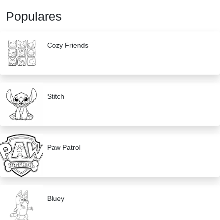
Populares
Cozy Friends
Stitch
Paw Patrol
Bluey