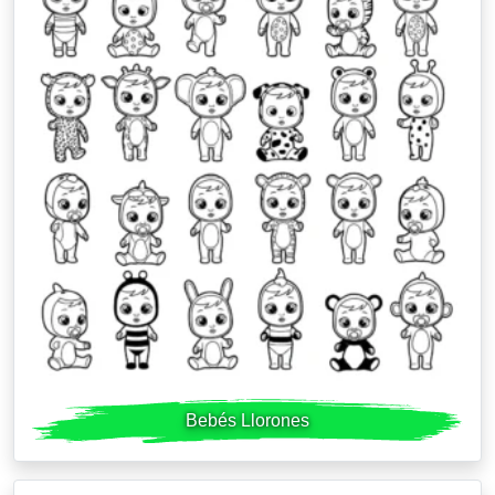
Bebés Llorones