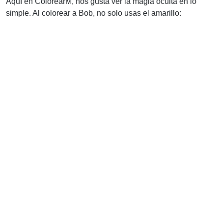
Aquí en ColorearM, nos gusta ver la magia oculta en lo
simple. Al colorear a Bob, no solo usas el amarillo: