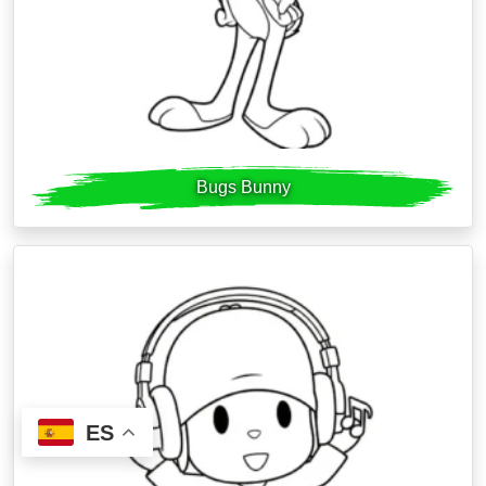
Bugs Bunny
ES