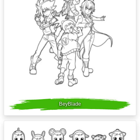
BeyBlade