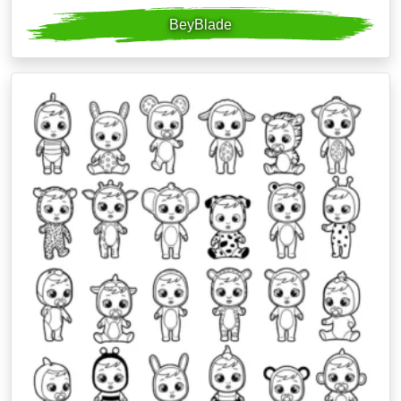
BeyBlade