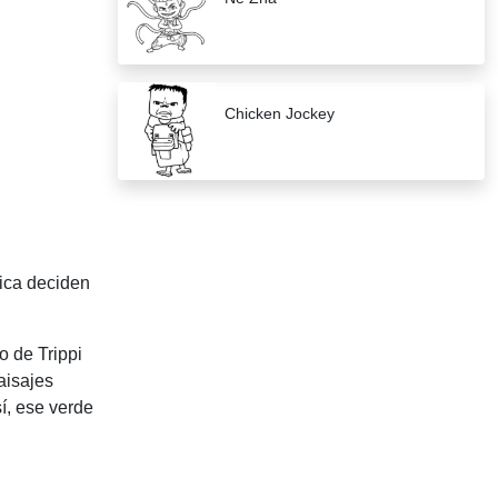
Chicken Jockey
sica deciden
o de Trippi
aisajes
sí, ese verde