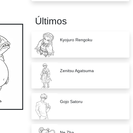
Últimos
Kyojuro Rengoku
Zenitsu Agatsuma
Gojo Satoru
Ne Zha