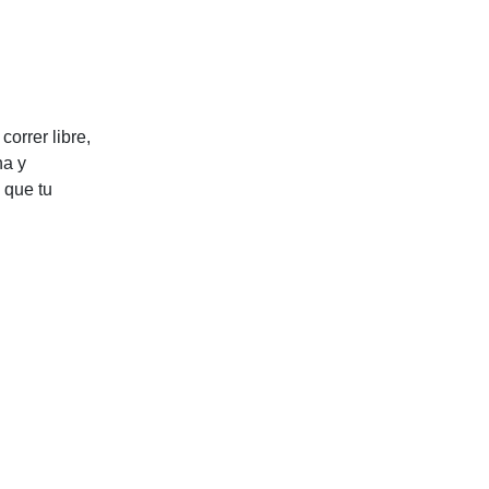
orrer libre,
na y
 que tu