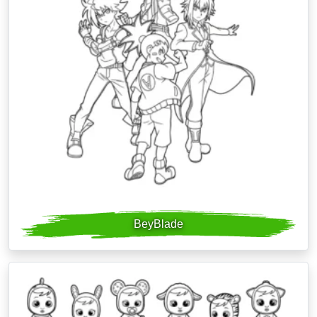
BeyBlade