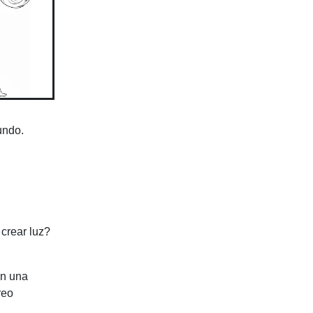
undo.
crear luz?
en una
reo