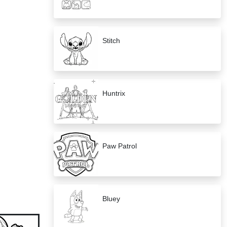
Stitch
Huntrix
Paw Patrol
Bluey