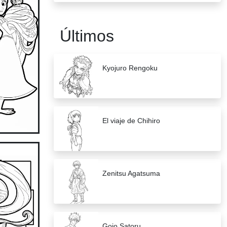
Últimos
Kyojuro Rengoku
El viaje de Chihiro
Zenitsu Agatsuma
Gojo Satoru