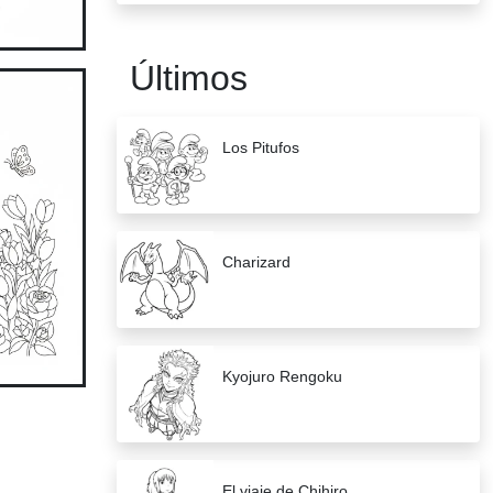
Últimos
Los Pitufos
Charizard
Kyojuro Rengoku
El viaje de Chihiro