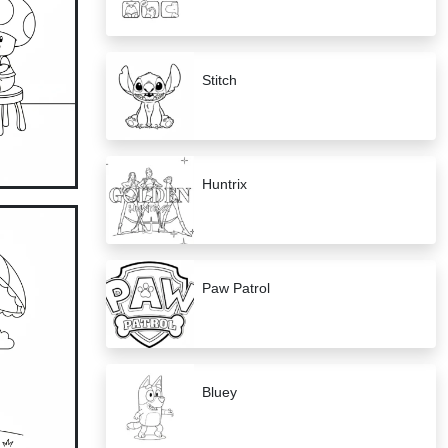
Stitch
Huntrix
Paw Patrol
Bluey