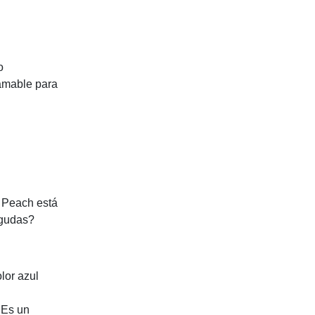
o
 amable para
y Peach está
agudas?
lor azul
 Es un