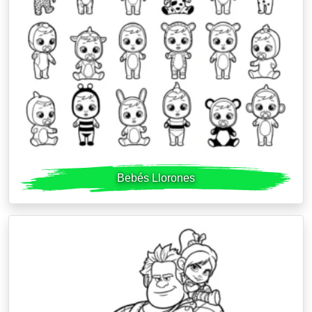
Bebés Llorones