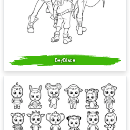
BeyBlade