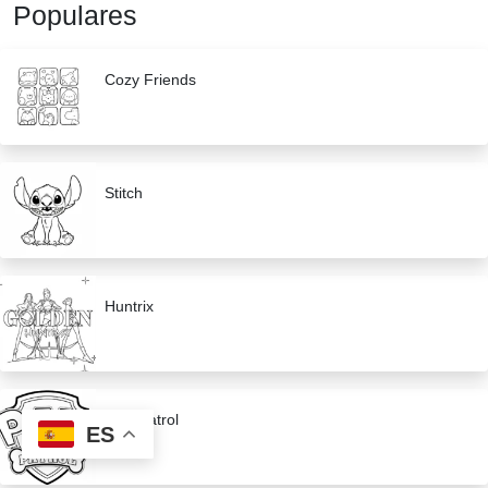
Populares
Cozy Friends
Stitch
Huntrix
Paw Patrol
ES