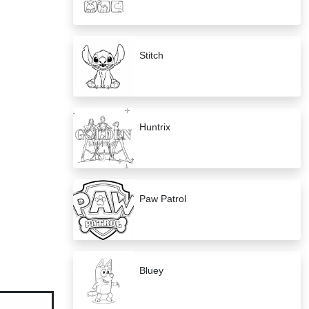
Stitch
Huntrix
Paw Patrol
Bluey