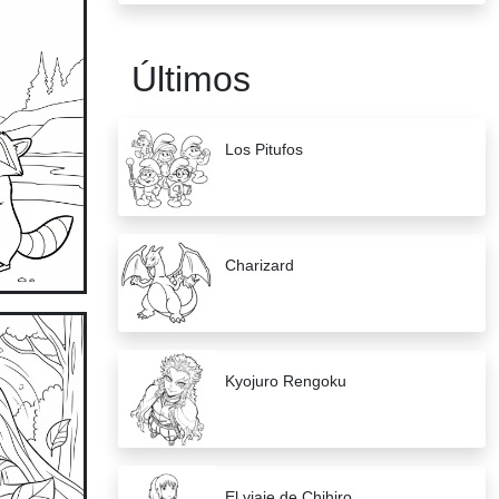
Últimos
Los Pitufos
Charizard
Kyojuro Rengoku
El viaje de Chihiro