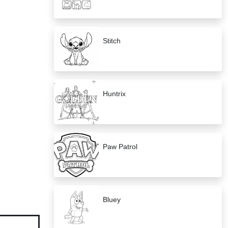
Stitch
Huntrix
Paw Patrol
Bluey