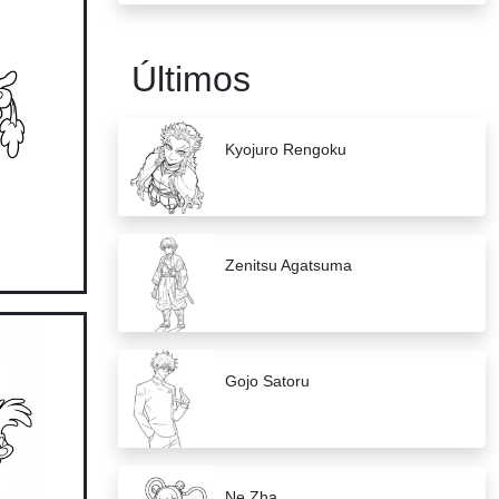
Últimos
Kyojuro Rengoku
Zenitsu Agatsuma
Gojo Satoru
Ne Zha