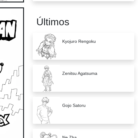
Últimos
Kyojuro Rengoku
Zenitsu Agatsuma
Gojo Satoru
Ne Zha