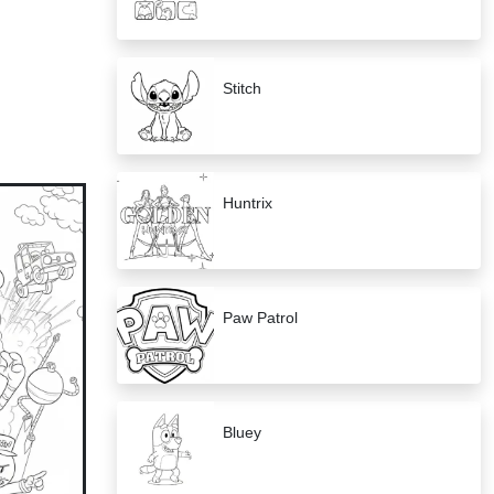
Stitch
Huntrix
Paw Patrol
Bluey