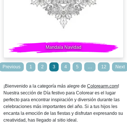
Mandala Navidad
Posts
Previous
1
2
3
4
5
…
12
Next
pagination
¡Bienvenido a la categoría más alegre de
Colorearm.com
!
Nuestra sección de Día festivo para Colorear es el lugar
perfecto para encontrar inspiración y diversión durante las
celebraciones más importantes del año. Si a tus hijos les
encanta la emoción de las fiestas y disfrutan expresando su
creatividad, has llegado al sitio ideal.