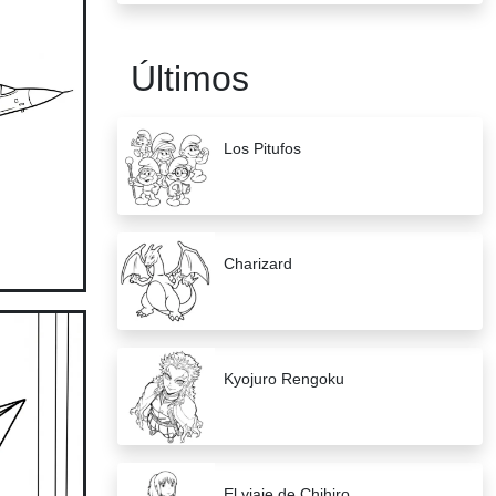
Últimos
Los Pitufos
Charizard
Kyojuro Rengoku
El viaje de Chihiro