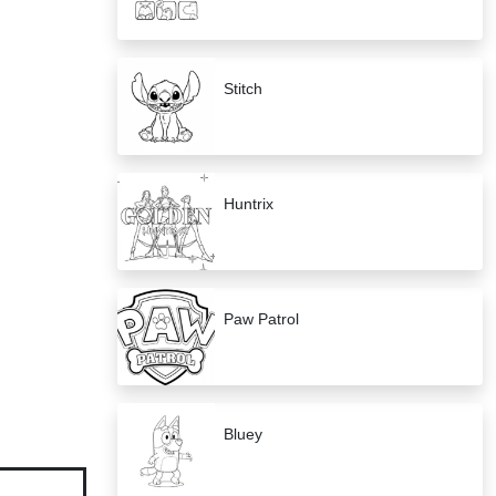
Stitch
Huntrix
Paw Patrol
Bluey