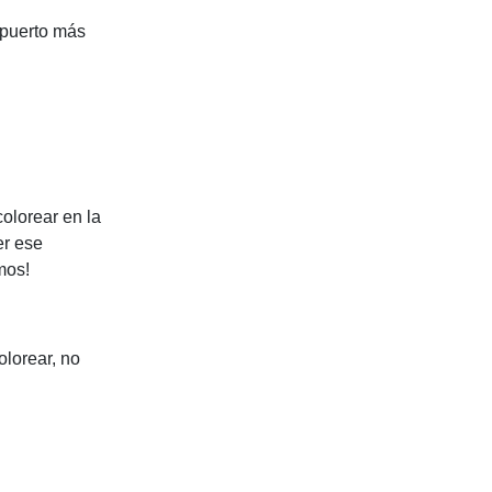
opuerto más
olorear en la
er ese
mos!
olorear, no