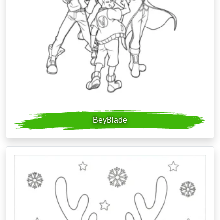
BeyBlade