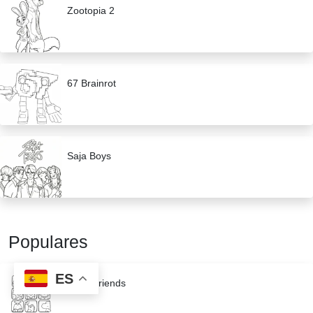
Zootopia 2
67 Brainrot
Saja Boys
Populares
ES
Cozy Friends