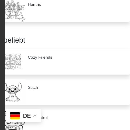
Huntrix
beliebt
Cozy Friends
Stitch
DE
Paw Patrol