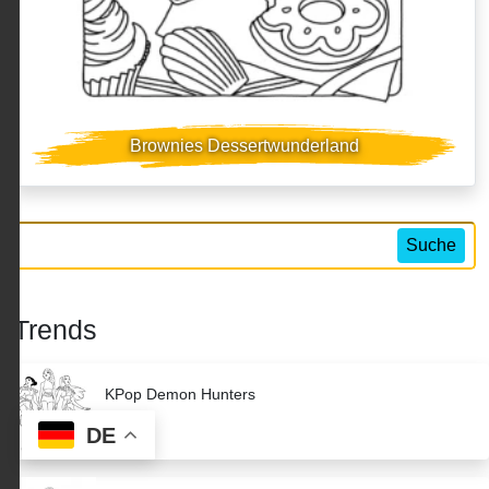
Brownies Dessertwunderland
Suche
Trends
KPop Demon Hunters
DE