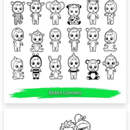
Bebés Llorones