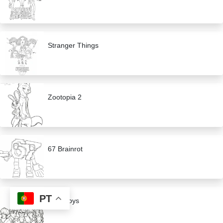
Stranger Things
Zootopia 2
67 Brainrot
PT
Saja Boys