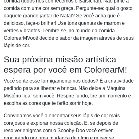
comida (todos nós conhecemos o Salsicha!). Não pinte a
comida com uma cor sem graça. Pergunte-se: qual o gosto
daquele grande jantar de Natal? Se você acha que é
delicioso, faça-o brilhar! Use tons quentes de marrom e
verdes vibrantes. Lembre-se, no mundo da comida...
ColorearMVocê decide o sabor da imagem através de seus
lápis de cor.
Sua próxima missão artística
espera por você em ColorearM!
Você sente esse formigamento nos dedos? É a criatividade
pedindo para se libertar e brincar. Não deixe a Máquina
Mistério ligar sem você. Respire fundo, tire um momento e
escolha as cores que te farão sorrir hoje.
Convidamos você a encontrar seus lápis de cor mais
corajosos e explorar nossa coleção. E, se depois de
resolver enigmas com o Scooby-Doo você estiver
procurando por uma mudança de ritmo e quiser se