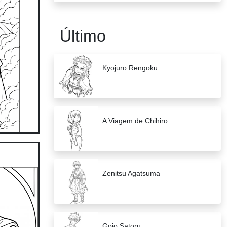
Último
Kyojuro Rengoku
A Viagem de Chihiro
Zenitsu Agatsuma
Gojo Satoru