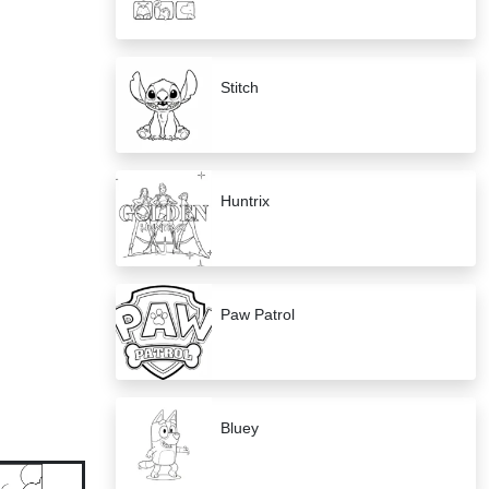
Stitch
Huntrix
Paw Patrol
Bluey