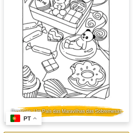
Brownies: Um País das Maravilhas das Sobremesas
PT