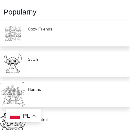
Popularny
Cozy Friends
Stitch
Huntrix
PL
Paw Patrol