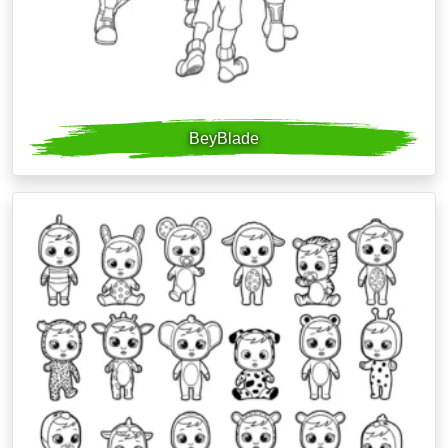
BeyBlade