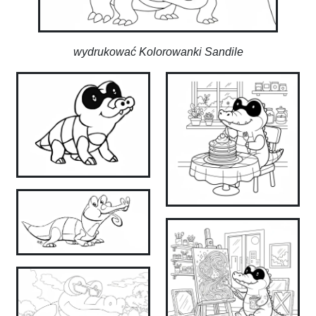
wydrukować Kolorowanki Sandile