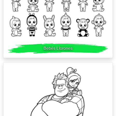
Bebés Llorones