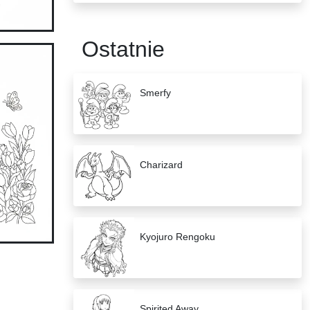
Ostatnie
Smerfy
Charizard
Kyojuro Rengoku
Spirited Away