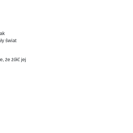
jak
ły świat
 że żółć jej