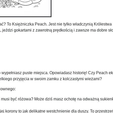
ać? To Księżniczka Peach. Jest nie tylko władczynią Królestwa
, jeździ gokartami z zawrotną prędkością i zawsze ma dobre sł
o wypełniasz puste miejsca. Opowiadasz historię! Czy Peach ek
elkiego przyjęcia w swoim zamku z kolczastymi wieżami?
udownego:
a musi być różowa? Może dziś masz ochotę na odważną sukien
jej korony to jak delikatne westchnienie dla duszy. To przestrzeń