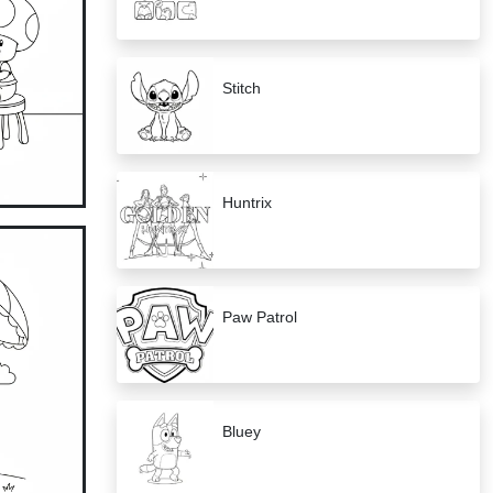
Stitch
Huntrix
Paw Patrol
Bluey