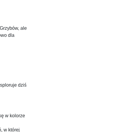
 Grzybów, ale
owo dla
sploruje dziś
kę w kolorze
, w której