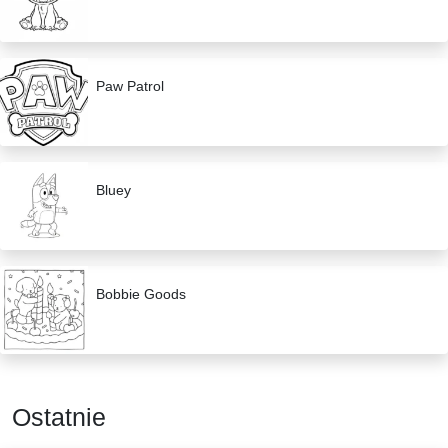
Paw Patrol
Bluey
Bobbie Goods
Ostatnie