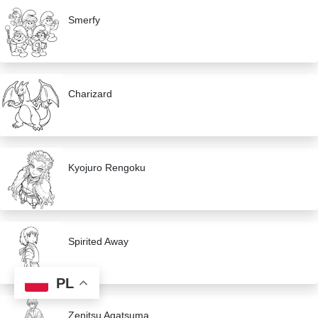
Smerfy
Charizard
Kyojuro Rengoku
Spirited Away
PL
Zenitsu Agatsuma