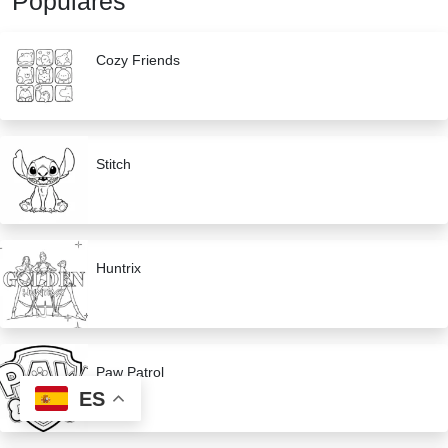
Populares
Cozy Friends
Stitch
Huntrix
Paw Patrol
ES