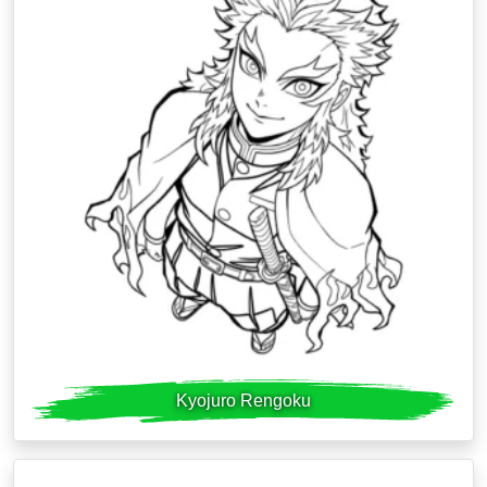
Kyojuro Rengoku