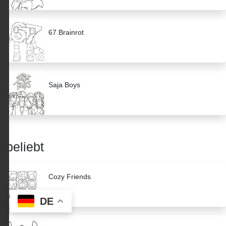
67 Brainrot
Saja Boys
beliebt
Cozy Friends
DE