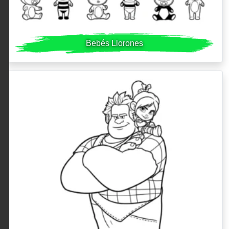
Bebés Llorones