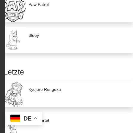
Paw Patrol
Bluey
Letzte
Kyojuro Rengoku
DE
Abgehärtet