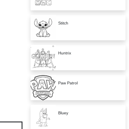
Stitch
Huntrix
Paw Patrol
Bluey