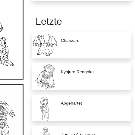
Letzte
Charizard
Kyojuro Rengoku
Abgehärtet
Zenitsu Agatsuma