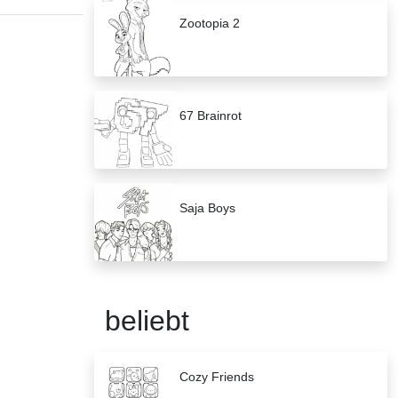
Zootopia 2
67 Brainrot
Saja Boys
beliebt
Cozy Friends