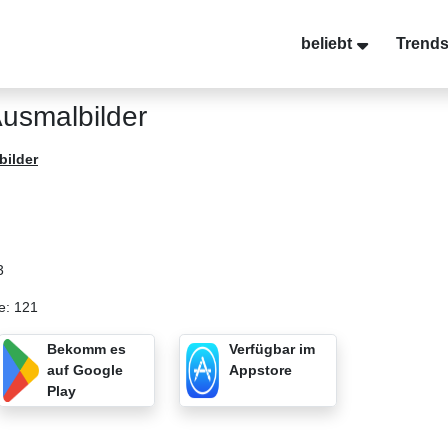
beliebt
Trend
usmalbilder
bilder
3
e: 121
Bekomm es
Verfügbar im
auf Google
Appstore
Play