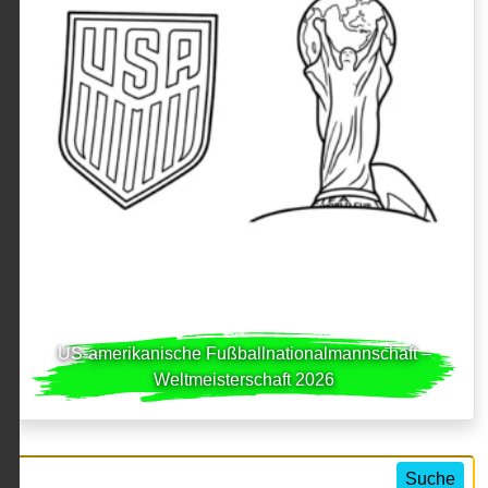
US-amerikanische Fußballnationalmannschaft –
Weltmeisterschaft 2026
Suche