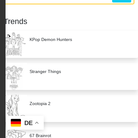
Trends
KPop Demon Hunters
Stranger Things
Zootopia 2
DE
67 Brainrot