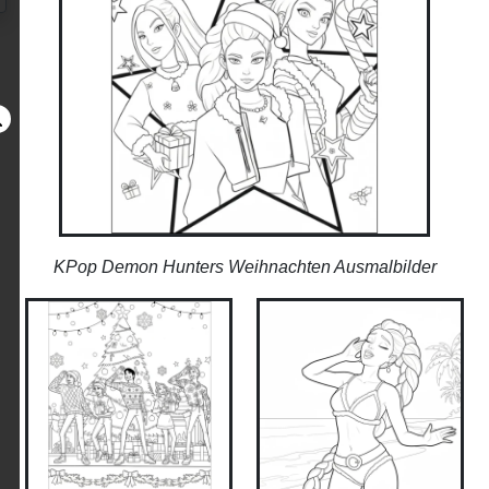
KPop Demon Hunters Weihnachten Ausmalbilder