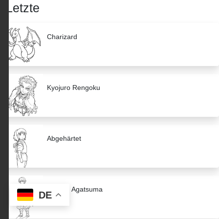
Letzte
Charizard
Kyojuro Rengoku
Abgehärtet
Zenitsu Agatsuma
DE